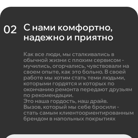
С нами комфортно,
02
надежно и приятно
Как все люди, мы сталкивались в
обычной жизни с плохим сервисом -
мучились, огорчались, чувствовали на
своем опыте, как это больно. В своей
работе мы хотим стать теми людьми,
которыми гордятся и которых по
окончанию ремонта передают друзьям
по рекомендации.
Это наша гордость, наш драйв.
Вызов, который мы себе бросили -
стать самым клиентоориентированным
брендом в напольных покрытиях