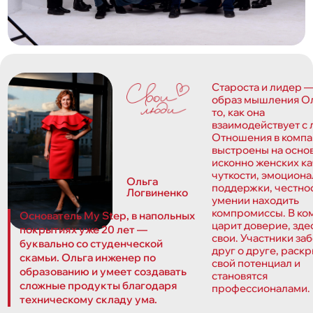
Староста и лидер —
образ мышления Ол
то, как она
взаимодействует c
Отношения в комп
выстроены на осно
исконно женских ка
чуткости, эмоцион
Ольга
поддержки, честно
Логвиненко
умении находить
компромиссы. В ко
Основатель My Step, в напольных
царит доверие, зде
покрытиях уже 20 лет —
свои. Участники за
буквально со студенческой
друг о друге, раск
скамьи. Ольга инженер по
свой потенциал и
образованию и умеет создавать
становятся
сложные продукты благодаря
профессионалами.
техническому складу ума.