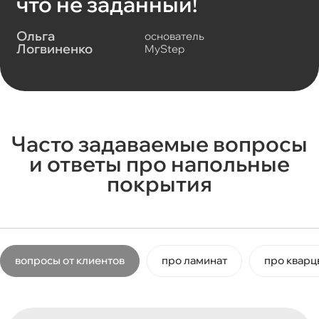
что не заданный!
Ольга
основатель
Логвиненко
MyStep
Часто задаваемые вопросы
и ответы про напольные
покрытия
вопросы от клиентов
про ламинат
про кварц