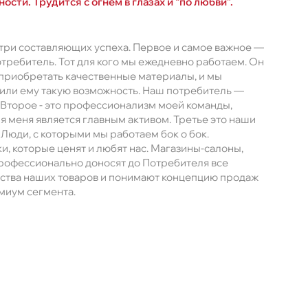
ости. Трудится с огнем в глазах и “по любви”.
ь три составляющих успеха. Первое и самое важное —
отребитель. Тот для кого мы ежедневно работаем. Он
 приобретать качественные материалы, и мы
или ему такую возможность. Наш потребитель —
 Второе - это профессионализм моей команды,
я меня является главным активом. Третье это наши
Люди, с которыми мы работаем бок о бок.
и, которые ценят и любят нас. Магазины-салоны,
рофессионально доносят до Потребителя все
тва наших товаров и понимают концепцию продаж
миум сегмента.