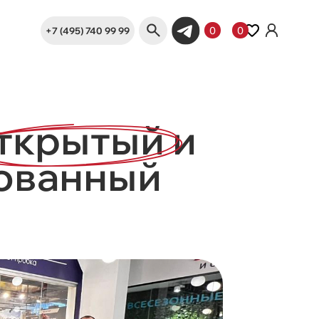
+7 (495) 740 99 99
0
0
ткрытый
и
ованный