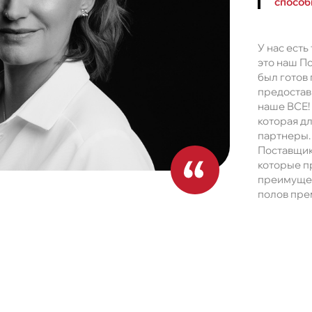
способн
У нас ест
это наш П
был готов
предостав
наше ВСЕ!
которая дл
партнеры. 
Поставщик
которые п
преимущес
полов пре