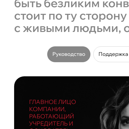
быть безликим кон
стоит по ту сторон
с живыми людьми, о
Руководство
Поддержка 
ГЛАВНОЕ ЛИЦО
КОМПАНИИ,
РАБОТАЮЩИЙ
УЧРЕДИТЕЛЬ И