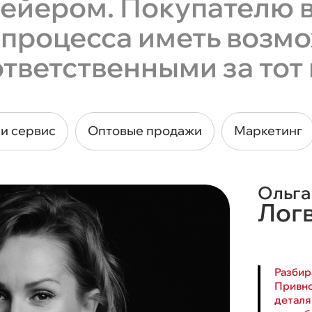
вейером. Покупателю в
у процесса иметь возм
тветственными за тот 
и сервис
Оптовые продажи
Маркетинг
Ольга
Лог
Разбир
Привно
деталя