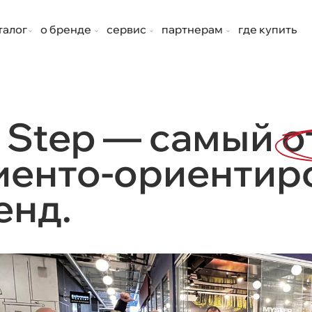
талог
о бренде
сервис
партнерам
где купить
 Step — самый
о
иенто-ориентир
енд.