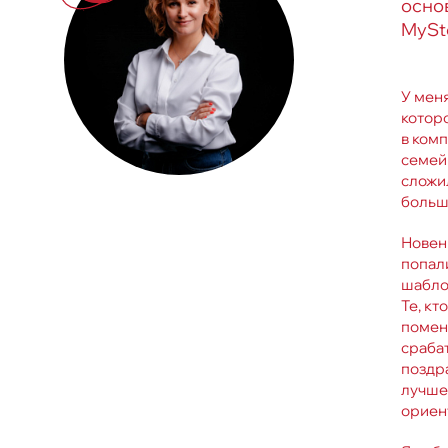
осно
MySt
У меня
котор
в ком
семейн
сложи
больш
Новень
попали
шабло
Те, кт
поменя
срабат
поздра
лучшее
ориен