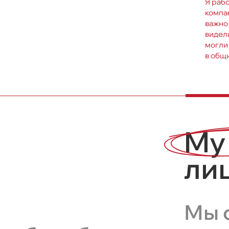
Я раб
компа
важно
видели
могли
в общи
My
ли
Мы 