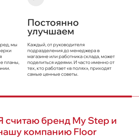
Постоянно
улучшаем
ред, мы
Каждый, от руководителя
нерки
подразделения до менеджера в
я
магазине или работника склада, может
е планы,
поделиться идеями. И часто именно от
ании.
тех, кто работает «в полях», приходят
самые ценные советы.
Я считаю бренд My Step и
нашу компанию Floor