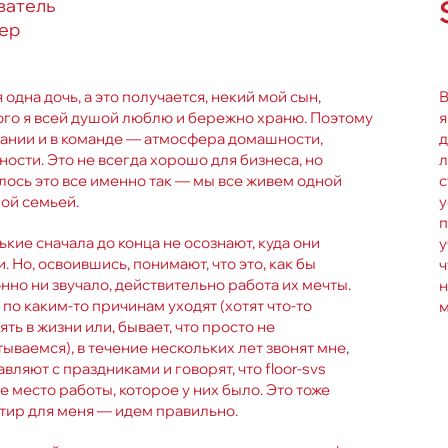
ватель
ep
 одна дочь, а это получается, некий мой сын,
В
ого я всей душой люблю и бережно храню. Поэтому
я
пании и в команде — атмосфера домашности,
д
ости. Это не всегда хорошо для бизнеса, но
л
лось это все именно так — мы все живем одной
с
ой семьей.
у
п
кие сначала до конца не осознают, куда они
у
. Но, освоившись, понимают, что это, как бы
ч
нно ни звучало, действительно работа их мечты.
н
о по каким-то причинам уходят (хотят что-то
м
ть в жизни или, бывает, что просто не
ываемся), в течение нескольких лет звонят мне,
вляют с праздниками и говорят, что floor-svs
 место работы, которое у них было. Это тоже
тир для меня — идем правильно.