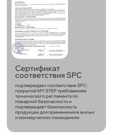
Сертификат
соответствия SPC
подтверждает соответствие SPC-
покрытий MY STEP требованиям
технического регламента по
пожарной безопасности и
подтверждает безопасность
продукции для применения в жилых
и коммерческих помещениях