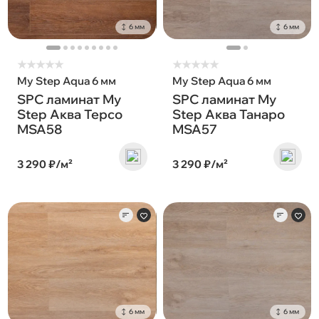
6 мм
6 мм
★
★
★
★
★
★
★
★
★
★
My Step Aqua 6 мм
My Step Aqua 6 мм
SPC ламинат My
SPC ламинат My
Step Аква Терсо
Step Аква Танаро
MSA58
MSA57
3 290 ₽/м²
3 290 ₽/м²
6 мм
6 мм