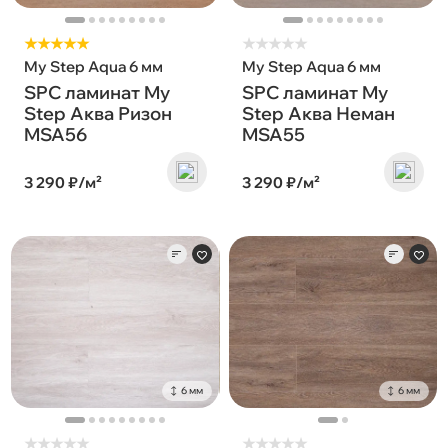
★★★★★
★
★
★
★
★
My Step Aqua 6 мм
My Step Aqua 6 мм
SPC ламинат My
SPC ламинат My
Step Аква Ризон
Step Аква Неман
MSA56
MSA55
3 290 ₽/м²
3 290 ₽/м²
6 мм
6 мм
★
★
★
★
★
★
★
★
★
★