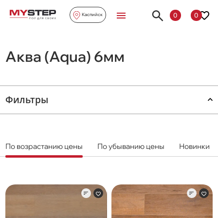
0
0
Каспийск
Аква (Aqua) 6мм
Фильтры
По возрастанию цены
По убыванию цены
Новинки