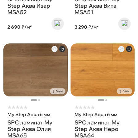
Step Аква Изар
Step Аква Вита
MSA52
MSA51
2 690 ₽/м²
3 290 ₽/м²
6 мм
6 мм
★
★
★
★
★
★
★
★
★
★
My Step Aqua 6 мм
My Step Aqua 6 мм
SPC ламинат My
SPC ламинат My
Step Аква Олия
Step Аква Неро
MSA65
MSA64