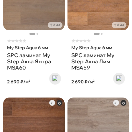
6 мм
6 мм
★
★
★
★
★
★
★
★
★
★
My Step Aqua 6 мм
My Step Aqua 6 мм
SPC ламинат My
SPC ламинат My
Step Аква Янтра
Step Аква Лим
MSA60
MSA59
2 690 ₽/м²
2 690 ₽/м²