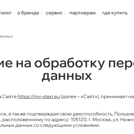
талог
о бренде
сервис
партнерам
где купить
данных
е на обработку пе
данных
а Сайте
https://my-step.eu
(далее – «Сайт»), принимает 
есе, а также подтверждая свою дееспособность, Пользо
сположенному по адресу: 105120, г. Москва, ул. Нижняя
нальных данных со следующими условиями: