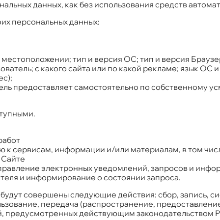
альных данных, как без использования средств автомати
оих персональных данных:
местоположении; тип и версия ОС; тип и версия Браузер
ователь; с какого сайта или по какой рекламе; язык ОС 
с);
ель предоставляет самостоятельно по собственному у
тупными.
работ
 к сервисам, информации и/или материалам, в том чис
 Сайте
направление электронных уведомлений, запросов и инфо
ателя и информирование о состоянии запроса.
будут совершены следующие действия: сбор, запись, с
льзование, передача (распространение, предоставление
й, предусмотренных действующим законодательством Р