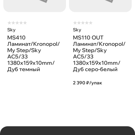
★
★
★
★
★
★
★
★
★
★
Sky
Sky
MS410
MS110 OUT
Ламинат/Kronopol/
Ламинат/Kronopol/
My Step/Sky
My Step/Sky
AC5/33
AC5/33
1380х159х10mm/
1380х159х10mm/
Дуб темный
Дуб серо-белый
2 390 ₽/упак