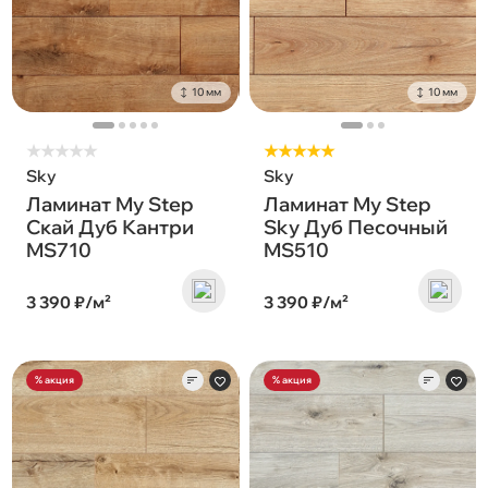
10 мм
10 мм
★
★
★
★
★
★★★★★
Sky
Sky
Ламинат My Step
Ламинат My Step
Скай Дуб Кантри
Sky Дуб Песочный
MS710
MS510
3 390 ₽/м²
3 390 ₽/м²
% акция
% акция