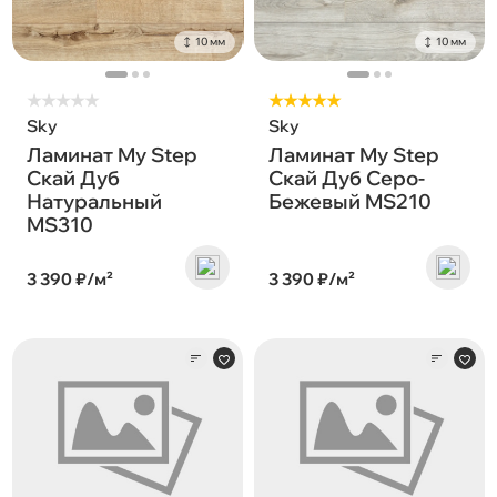
10 мм
10 мм
★
★
★
★
★
★★★★★
Sky
Sky
Ламинат My Step
Ламинат My Step
Скай Дуб
Скай Дуб Серо-
Натуральный
Бежевый MS210
MS310
3 390 ₽/м²
3 390 ₽/м²