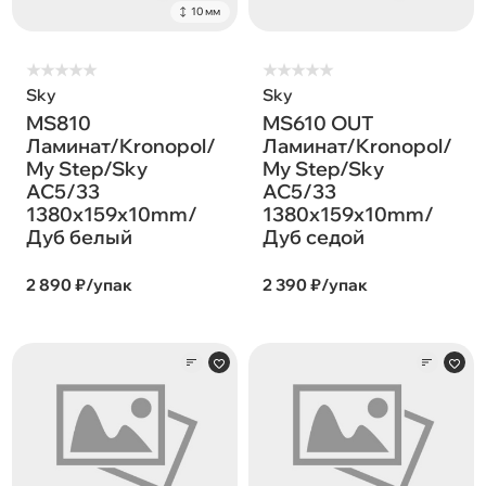
10 мм
★
★
★
★
★
★
★
★
★
★
Sky
Sky
MS810
MS610 OUT
Ламинат/Kronopol/
Ламинат/Kronopol/
My Step/Sky
My Step/Sky
AC5/33
AC5/33
1380х159х10mm/
1380х159х10mm/
Дуб белый
Дуб седой
2 890 ₽/упак
2 390 ₽/упак