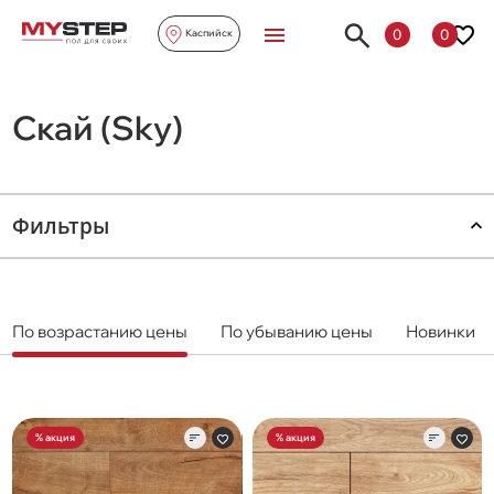
0
0
Каспийск
Скай (Sky)
Фильтры
По возрастанию цены
По убыванию цены
Новинки
% акция
% акция