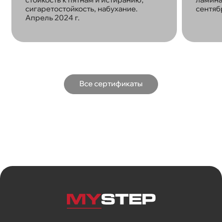
сигаретостойкость, набухание.
сентябр
Апрель 2024 г.
Все сертификаты