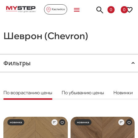
0
0
Каспийск
Шеврон (Chevron)
Фильтры
По возрастанию цены
По убыванию цены
Новинки
новинка
новинка