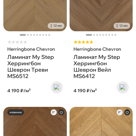
12 мм
12 мм
★
★
★
★
★
★★★★★
Herringbone Chevron
Herringbone Chevron
Ламинат My Step
Ламинат My Step
Херрингбон
Херрингбон
Шеврон Треви
Шеврон Вейл
MS6512
MS6412
4 190 ₽/м²
4 190 ₽/м²
новинка