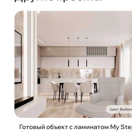
Цвет: Выбел
Готовый объект с ламинатом My St