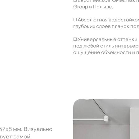
◻️ Европейское качество:
Group в Польше.
◻️ Абсолютная водостойкос
глубоких слоев планок пол
◻️ Универсальные оттенки
под любой стиль интерьер
ощущение объемности и п
57x8 мм. Визуально
твует самой