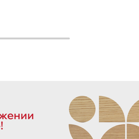
ожении
!