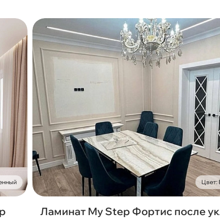
енный
Цвет:
ep
Ламинат My Step Фортис после у