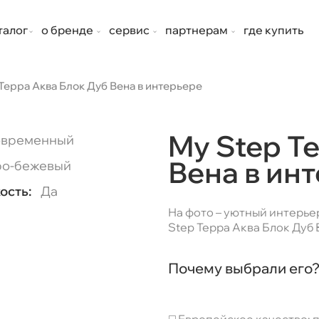
талог
о бренде
сервис
партнерам
где купить
Терра Аква Блок Дуб Вена в интерьере
My Step Т
временный
Вена в ин
о-бежевый
ость:
Да
На фото – уютный интерье
Step Терра Аква Блок Дуб
Почему выбрали его