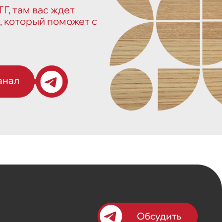
Г, там вас ждет
, который поможет с
анал
Обсудить