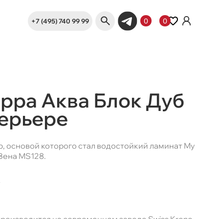
+7 (495) 740 99 99
0
0
ерра Аква Блок Дуб
терьере
р, основой которого стал водостойкий ламинат My
 Вена MS128.
?