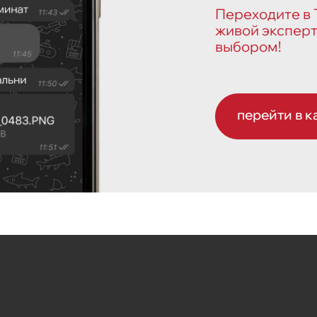
Переходите в Т
живой эксперт
выбором!
перейти в к