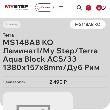
0
0
Каспийск
MS148AB KO
назад
Terra
MS148AB KO
Ламинатl/My Step/Terra
Aqua Block AC5/33
1380х157х8mm/Дуб Рим
2 490 ₽
Цена за упак