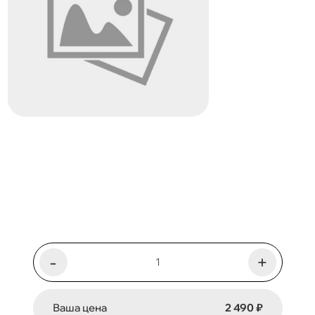
-
+
Ваша цена
2 490 ₽